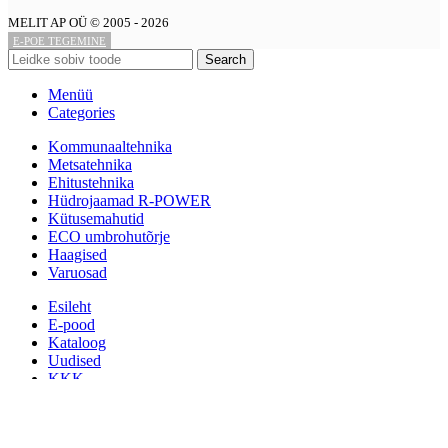
MELIT AP OÜ © 2005 - 2026
E-POE TEGEMINE
Search
Menüü
Categories
Kommunaaltehnika
Metsatehnika
Ehitustehnika
Hüdrojaamad R-POWER
Kütusemahutid
ECO umbrohutõrje
Haagised
Varuosad
Esileht
E-pood
Kataloog
Uudised
KKK
RENT
Kontakt
Võrdlema