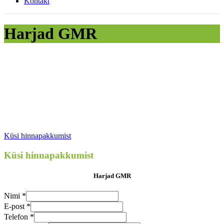
Kontakt
Harjad GMR
Küsi hinnapakkumist
Küsi hinnapakkumist
Harjad GMR
Nimi
*
Nimi
E-post
*
Küsimus
Telefon
*
E-