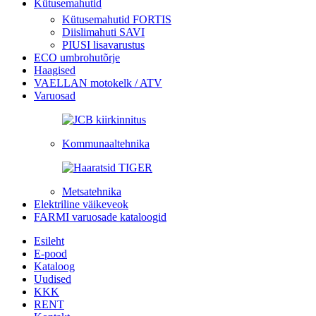
Kütusemahutid
Kütusemahutid FORTIS
Diislimahuti SAVI
PIUSI lisavarustus
ECO umbrohutõrje
Haagised
VAELLAN motokelk / ATV
Varuosad
Kommunaaltehnika
Metsatehnika
Elektriline väikeveok
FARMI varuosade kataloogid
Esileht
E-pood
Kataloog
Uudised
KKK
RENT