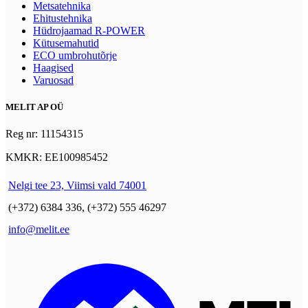
Metsatehnika
Ehitustehnika
Hüdrojaamad R-POWER
Kütusemahutid
ECO umbrohutõrje
Haagised
Varuosad
MELIT AP OÜ
Reg nr: 11154315
KMKR: EE100985452
Nelgi tee 23, Viimsi vald 74001
(+372) 6384 336, (+372) 555 46297
info@melit.ee