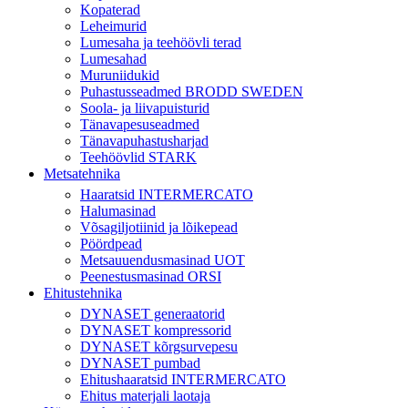
Kopaterad
Leheimurid
Lumesaha ja teehöövli terad
Lumesahad
Muruniidukid
Puhastusseadmed BRODD SWEDEN
Soola- ja liivapuisturid
Tänavapesuseadmed
Tänavapuhastusharjad
Teehöövlid STARK
Metsatehnika
Haaratsid INTERMERCATO
Halumasinad
Võsagiljotiinid ja lõikepead
Pöördpead
Metsauuendusmasinad UOT
Peenestusmasinad ORSI
Ehitustehnika
DYNASET generaatorid
DYNASET kompressorid
DYNASET kõrgsurvepesu
DYNASET pumbad
Ehitushaaratsid INTERMERCATO
Ehitus materjali laotaja