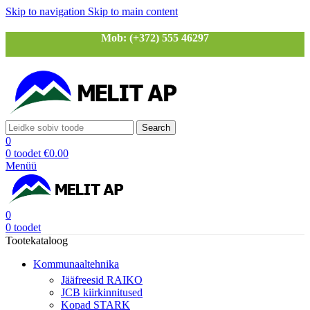
Skip to navigation
Skip to main content
Mob: (+372) 555 46297
Search
0
0
toodet
€
0.00
Menüü
0
0
toodet
Tootekataloog
Kommunaaltehnika
Jääfreesid RAIKO
JCB kiirkinnitused
Kopad STARK