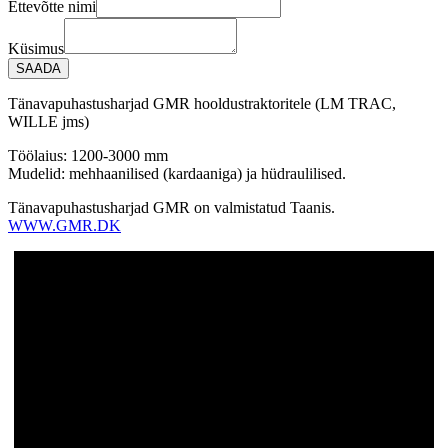
Ettevõtte nimi
post
Küsimus
SAADA
Tänavapuhastusharjad GMR hooldustraktoritele (LM TRAC,
WILLE jms)
Töölaius: 1200-3000 mm
Mudelid: mehhaanilised (kardaaniga) ja hüdraulilised.
Tänavapuhastusharjad GMR on valmistatud Taanis.
WWW.GMR.DK