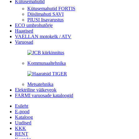
Kütusemahutid
Kütusemahutid FORTIS
Diislimahuti SAVI
PIUSI lisavarustus
ECO umbrohutõrje
Haagised
VAELLAN motokelk / ATV
Varuosad
Kommunaaltehnika
Metsatehnika
Elektriline väikeveok
FARMI varuosade kataloogid
Esileht
E-pood
Kataloog
Uudised
KKK
RENT