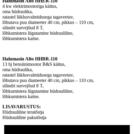
Halumasin Alto HHER-110
4 kw elektrimootoriga käitus,
oma hüdraulika,
ratastel liiklusvalmidusega tagaveetav,
lõhutava puu diameeter 40 cm, pikkus – 110 cm,
silindri survejõud 8 T,
lõhkumistera liigutamine hüdrauliline,
lõhkumistera kaitse.
Halumasin Alto HHBR-110
13 hj bensiinimootor B&S käitus,
oma hüdraulika,
ratastel liiklusvalmidusega tagaveetav,
lõhutava puu diameeter 40 cm, pikkus – 110 cm,
silindri survejõud 8 T,
lõhkumistera liigutamine hüdrauliline,
lõhkumistera kaitse.
LISAVARUSTUS:
Hüdrauliline teratõstja
Hüdrauliline pakutõstja