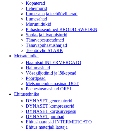
Kopaterad
Leheimurid
Lumesaha ja teehöövli terad
Lumesahad
Muruniidukid
Puhastusseadmed BRODD SWEDEN
Soola- ja liivapuisturid
Tänavapesuseadmed
Tänavapuhastusharjad
Teehöövlid STARK
Metsatehnika
Haaratsid INTERMERCATO
Halumasinad
Võsagiljotiinid ja lõikepead
Pöördpead
Metsauuendusmasinad UOT
Peenestusmasinad ORSI
Ehitustehnika
DYNASET generaatorid
DYNASET kompressorid
DYNASET kõrgsurvepesu
DYNASET pumbad
Ehitushaaratsid INTERMERCATO
Ehitus materjali laotaja