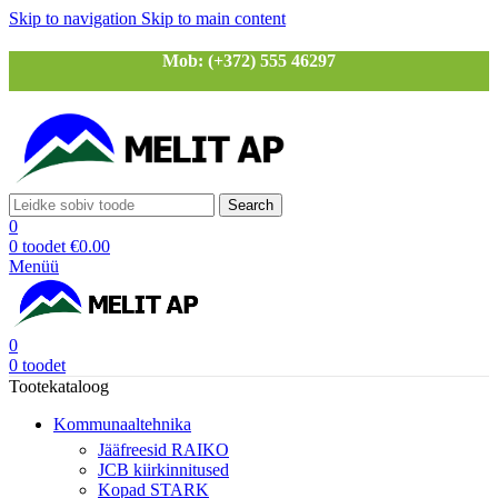
Skip to navigation
Skip to main content
Mob: (+372) 555 46297
Search
0
0
toodet
€
0.00
Menüü
0
0
toodet
Tootekataloog
Kommunaaltehnika
Jääfreesid RAIKO
JCB kiirkinnitused
Kopad STARK