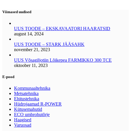
Viimased uudised
UUS TOODE – EKSKAVAATORI HAARATSID
august 14, 2024
UUS TOODE – STARK JÄÄSAHK
november 21, 2023
UUS Võsagiljotiin Lõikepea FARMIKKO 300 TCE
oktoober 11, 2023
E-pood
Kommunaaltehnika
Metsatehnika
Ehitustehnika
Hüdrojaamad R-POWER
Kütusemahutid
ECO umbrohutõrje
Haagised
Varuosad