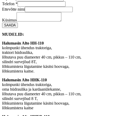
Küsimus
Telefon
*
Telefon
Ettevõtte nimi
E-
post
Küsimus
SAADA
MUDELID:
Halumasin Alto HH-110
kolmpunkt ühendus traktoriga,
traktori hüdraulika,
lõhutava puu diameeter 40 cm, pikkus – 110 cm,
silindri survejõud 8T,
lõhkumistera liigutamine käsitsi hoovaga,
lõhkumistera kaitse.
Halumasin Alto HHK-110
kolmpunkt ühendus traktoriga,
oma hüdraulika ja kardaanülekanne,
lõhutava puu diameeter 40 cm, pikkus – 110 cm,
silindri survejõud 8 T,
lõhkumistera liigutamine käsitsi hoovaga,
lõhkumistera kaitse