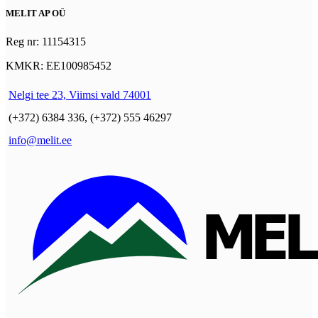
MELIT AP OÜ
Reg nr: 11154315
KMKR: EE100985452
Nelgi tee 23, Viimsi vald 74001
(+372) 6384 336, (+372) 555 46297
info@melit.ee