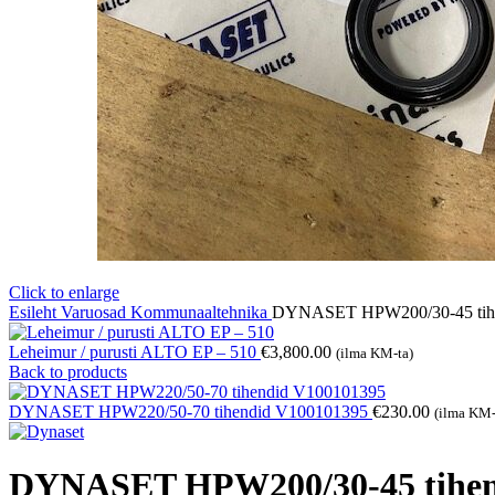
Click to enlarge
Esileht
Varuosad
Kommunaaltehnika
DYNASET HPW200/30-45 tih
Leheimur / purusti ALTO EP – 510
€
3,800.00
(ilma KM-ta)
Back to products
DYNASET HPW220/50-70 tihendid V100101395
€
230.00
(ilma KM-
DYNASET HPW200/30-45 tihen