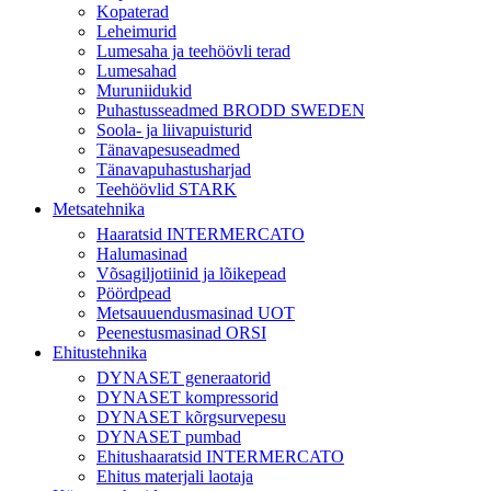
Kopaterad
Leheimurid
Lumesaha ja teehöövli terad
Lumesahad
Muruniidukid
Puhastusseadmed BRODD SWEDEN
Soola- ja liivapuisturid
Tänavapesuseadmed
Tänavapuhastusharjad
Teehöövlid STARK
Metsatehnika
Haaratsid INTERMERCATO
Halumasinad
Võsagiljotiinid ja lõikepead
Pöördpead
Metsauuendusmasinad UOT
Peenestusmasinad ORSI
Ehitustehnika
DYNASET generaatorid
DYNASET kompressorid
DYNASET kõrgsurvepesu
DYNASET pumbad
Ehitushaaratsid INTERMERCATO
Ehitus materjali laotaja