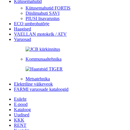
Kütusemahutid
Kütusemahutid FORTIS
Diislimahuti SAVI
PIUSI lisavarustus
ECO umbrohutõrje
Haagised
VAELLAN motokelk / ATV
Varuosad
Kommunaaltehnika
Metsatehnika
Elektriline väikeveok
FARMI varuosade kataloogid
Esileht
E-pood
Kataloog
Uudised
KKK
RENT