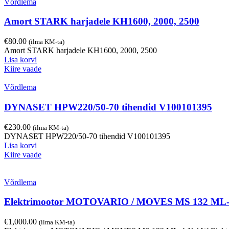
Võrdlema
Amort STARK harjadele KH1600, 2000, 2500
€
80.00
(ilma KM-ta)
Amort STARK harjadele KH1600, 2000, 2500
Lisa korvi
Kiire vaade
Võrdlema
DYNASET HPW220/50-70 tihendid V100101395
€
230.00
(ilma KM-ta)
DYNASET HPW220/50-70 tihendid V100101395
Lisa korvi
Kiire vaade
Võrdlema
Elektrimootor MOTOVARIO / MOVES MS 132 ML
€
1,000.00
(ilma KM-ta)