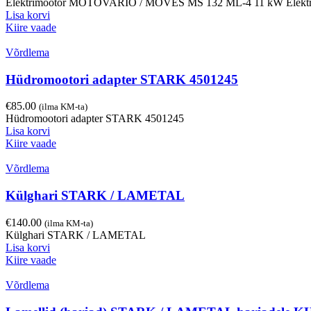
Elektrimootor MOTOVARIO / MOVES MS 132 ML-4 11 kW Elektri
Lisa korvi
Kiire vaade
Võrdlema
Hüdromootori adapter STARK 4501245
€
85.00
(ilma KM-ta)
Hüdromootori adapter STARK 4501245
Lisa korvi
Kiire vaade
Võrdlema
Külghari STARK / LAMETAL
€
140.00
(ilma KM-ta)
Külghari STARK / LAMETAL
Lisa korvi
Kiire vaade
Võrdlema