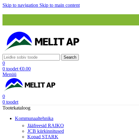
Skip to navigation
Skip to main content
Search
0
0
toodet
€
0.00
Menüü
0
0
toodet
Tootekataloog
Kommunaaltehnika
Jääfreesid RAIKO
JCB kiirkinnitused
Kopad STARK