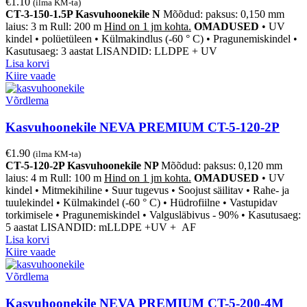
€
1.10
(ilma KM-ta)
CT-3-150-1.5P Kasvuhoonekile N
Mõõdud: paksus: 0,150 mm
laius: 3 m Rull: 200 m
Hind on 1 jm kohta.
OMADUSED
• UV
kindel • polüetüleen • Külmakindlus (-60 ° C) • Pragunemiskindel •
Kasutusaeg: 3 aastat
LISANDID: LLDPE + UV
Lisa korvi
Kiire vaade
Võrdlema
Kasvuhoonekile NEVA PREMIUM CT-5-120-2P
€
1.90
(ilma KM-ta)
CT-5-120-2P Kasvuhoonekile NP
Mõõdud: paksus: 0,120 mm
laius: 4 m Rull: 100 m
Hind on 1 jm kohta.
OMADUSED
• UV
kindel • Mitmekihiline
• Suur tugevus
• Soojust säilitav
• Rahe- ja
tuulekindel
• Külmakindel (-60 ° C)
• Hüdrofiilne
• Vastupidav
torkimisele
• Pragunemiskindel
• Valgusläbivus
- 90% • Kasutusaeg:
5 aastat
LISANDID: mLLDPE +UV + AF
Lisa korvi
Kiire vaade
Võrdlema
Kasvuhoonekile NEVA PREMIUM CT-5-200-4M