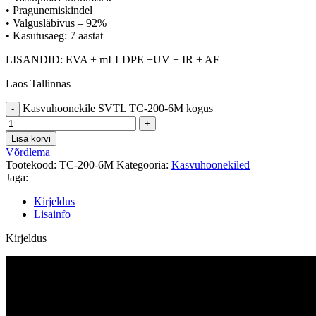
• Pragunemiskindel
• Valgusläbivus
– 92%
• Kasutusaeg: 7 aastat
LISANDID: EVA + mLLDPE +UV + IR + AF
Laos Tallinnas
Kasvuhoonekile SVTL TC-200-6M kogus
Lisa korvi
Võrdlema
Tootekood:
TC-200-6M
Kategooria:
Kasvuhoonekiled
Jaga:
Kirjeldus
Lisainfo
Kirjeldus