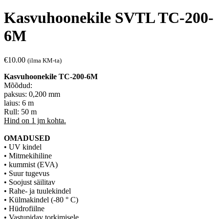
Kasvuhoonekile SVTL TC-200-
6M
€
10.00
(ilma KM-ta)
Kasvuhoonekile TC-200-6M
Mõõdud:
paksus: 0,200 mm
laius: 6 m
Rull: 50 m
Hind on 1 jm kohta.
OMADUSED
• UV kindel
• Mitmekihiline
• kummist (EVA)
• Suur tugevus
• Soojust säilitav
• Rahe- ja tuulekindel
• Külmakindel (-80 ° C)
• Hüdrofiilne
• Vastupidav torkimisele