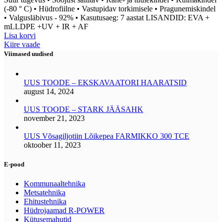
(-80 ° C)
• Hüdrofiilne
• Vastupidav torkimisele
• Pragunemiskindel
• Valgusläbivus
- 92% • Kasutusaeg: 7 aastat
LISANDID: EVA +
mLLDPE +UV + IR + AF
Lisa korvi
Kiire vaade
Viimased uudised
UUS TOODE – EKSKAVAATORI HAARATSID
august 14, 2024
UUS TOODE – STARK JÄÄSAHK
november 21, 2023
UUS Võsagiljotiin Lõikepea FARMIKKO 300 TCE
oktoober 11, 2023
E-pood
Kommunaaltehnika
Metsatehnika
Ehitustehnika
Hüdrojaamad R-POWER
Kütusemahutid