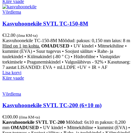
Kiire vaade
Võrdlema
Kasvuhoonekile SVTL TC-150-8M
€
12.00
(ilma KM-ta)
Kasvuhoonekile TC-150-8M Mõõdud: paksus: 0,150 mm laius: 8 m
Hind on 1 jm kohta.
OMADUSED
• UV kindel • Mitmekihiline
•
kummist (EVA)
• Suur tugevus
• Soojust säilitav
• Rahe- ja
tuulekindel
• Külmakindel (-80 ° C)
• Hüdrofiilne
• Vastupidav
torkimisele
• Pragunemiskindel
• Valgusläbivus
- 92% • Kasutusaeg:
7 aastat
LISANDID: EVA + mLLDPE +UV + IR + AF
Lisa korvi
Kiire vaade
Võrdlema
Kasvuhoonekile SVTL TC-200 (6×10 m)
€
100.00
(ilma KM-ta)
Kasvuhoonekile SVTL TC-200
Mõõdud: 6x10 m paksus: 0,200
mm
OMADUSED
• UV kindel • Mitmekihiline
• kummist (EVA)
•
Suur tugevus
• Soojust säilitav
• Rahe- ja tuulekindel
• Külmakindel