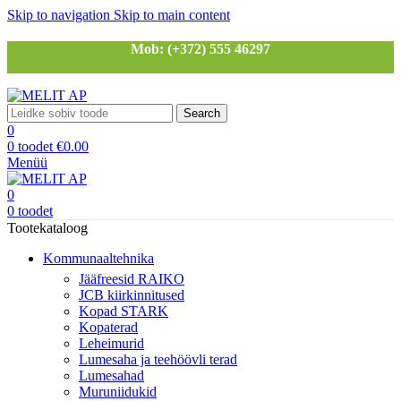
Skip to navigation
Skip to main content
Mob: (+372) 555 46297
Search
0
0
toodet
€
0.00
Menüü
0
0
toodet
Tootekataloog
Kommunaaltehnika
Jääfreesid RAIKO
JCB kiirkinnitused
Kopad STARK
Kopaterad
Leheimurid
Lumesaha ja teehöövli terad
Lumesahad
Muruniidukid