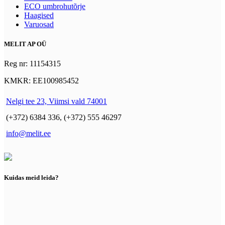
ECO umbrohutõrje
Haagised
Varuosad
MELIT AP OÜ
Reg nr: 11154315
KMKR: EE100985452
Nelgi tee 23, Viimsi vald 74001
(+372) 6384 336, (+372) 555 46297
info@melit.ee
Kuidas meid leida?