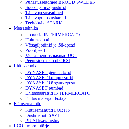
Puhastusseadmed BRODD SWEDEN
Soola- ja liivapuisturid
Tänavapesuseadmed
Tänavapuhastusharjad
Teehöövlid STARK
Metsatehnika
Haaratsid INTERMERCATO
Halumasinad
Võsagiljotiinid ja lõikepead
Pöördpead
Metsauuendusmasinad UOT
Peenestusmasinad ORSI
Ehitustehnika
DYNASET generaatorid
DYNASET kompressorid
DYNASET kõrgsurvepesu
DYNASET pumbad
Ehitushaaratsid INTERMERCATO
Ehitus materjali laotaja
Kütusemahutid
Kütusemahutid FORTIS
Diislimahuti SAVI
PIUSI lisavarustus
ECO umbrohutõrje