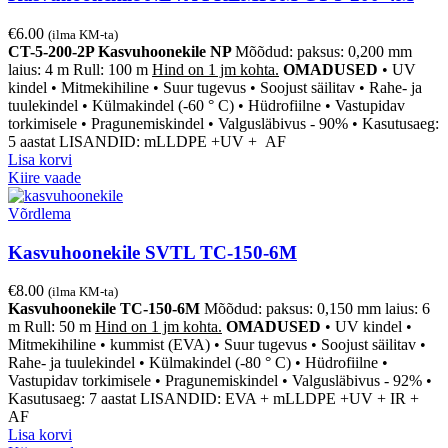
€
6.00
(ilma KM-ta)
CT-5-200-2P Kasvuhoonekile NP
Mõõdud: paksus: 0,200 mm
laius: 4 m Rull: 100 m
Hind on 1 jm kohta.
OMADUSED
• UV
kindel • Mitmekihiline
• Suur tugevus
• Soojust säilitav
• Rahe- ja
tuulekindel
• Külmakindel (-60 ° C)
• Hüdrofiilne
• Vastupidav
torkimisele
• Pragunemiskindel
• Valgusläbivus
- 90% • Kasutusaeg:
5 aastat
LISANDID: mLLDPE +UV + AF
Lisa korvi
Kiire vaade
Võrdlema
Kasvuhoonekile SVTL TC-150-6M
€
8.00
(ilma KM-ta)
Kasvuhoonekile TC-150-6M
Mõõdud: paksus: 0,150 mm laius: 6
m Rull: 50 m
Hind on 1 jm kohta.
OMADUSED
• UV kindel •
Mitmekihiline
• kummist (EVA)
• Suur tugevus
• Soojust säilitav
•
Rahe- ja tuulekindel
• Külmakindel (-80 ° C)
• Hüdrofiilne
•
Vastupidav torkimisele
• Pragunemiskindel
• Valgusläbivus
- 92% •
Kasutusaeg: 7 aastat
LISANDID: EVA + mLLDPE +UV + IR +
AF
Lisa korvi