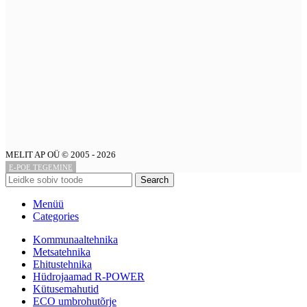
MELIT AP OÜ © 2005 - 2026
E-POE TEGEMINE
Search
Menüü
Categories
Kommunaaltehnika
Metsatehnika
Ehitustehnika
Hüdrojaamad R-POWER
Kütusemahutid
ECO umbrohutõrje