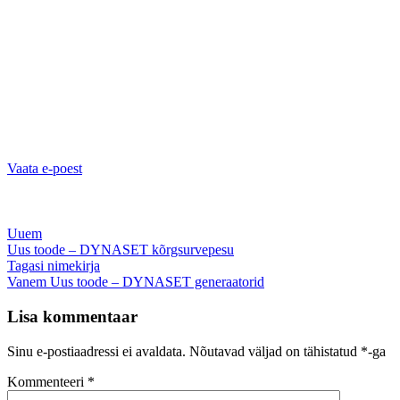
Vaata e-poest
Uuem
Uus toode – DYNASET kõrgsurvepesu
Tagasi nimekirja
Vanem
Uus toode – DYNASET generaatorid
Lisa kommentaar
Sinu e-postiaadressi ei avaldata.
Nõutavad väljad on tähistatud
*
-ga
Kommenteeri
*