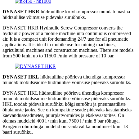
DYNASET HKR
hüdrauliline kruvikompressor muudab masina
hüdraulilise võimsuse pidevaks suruõhuks.
DYNASET HKR Hydraulic Screw Compressor converts the
hydraulic power of a mobile machine into continuous compressed
air. It is a compact unit for demanding 24/7 use for all pneumatic
applications. It is ideal in mobile use for mining machines,
agricultural machines and construction machines. There are models
from 500 l/min up to 11500 l/min with pressure of 10 bar.
DYNASET HKL
hüdrauliline pöörleva tihendiga kompressor
muudab mobiilseadme hüdraulilise võimsuse pidevaks suruõhuks.
DYNASET HKL hüdrauliline pöörleva tihendiga kompressor
muudab mobiilseadme hüdraulilise võimsuse pidevaks suruõhuks.
HKL toodab pidevalt suruõhku kõigi suruõhu ja pneumaatiliste
õhulahuste jaoks. See on kompaktne seade pidevaks kasutamiseks
kaevandusseadmetes, puurplatvormides ja ekskavaatorites. On
olemas mudeleid 400 l / min kuni 7500 l / min 8 bar rõhuga.
Kõrgema õhurõhuga mudelid on saadaval ka nõudmisel kuni 13
baari suruõhku.