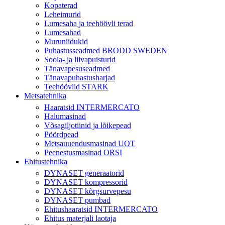
Kopaterad
Leheimurid
Lumesaha ja teehöövli terad
Lumesahad
Muruniidukid
Puhastusseadmed BRODD SWEDEN
Soola- ja liivapuisturid
Tänavapesuseadmed
Tänavapuhastusharjad
Teehöövlid STARK
Metsatehnika
Haaratsid INTERMERCATO
Halumasinad
Võsagiljotiinid ja lõikepead
Pöördpead
Metsauuendusmasinad UOT
Peenestusmasinad ORSI
Ehitustehnika
DYNASET generaatorid
DYNASET kompressorid
DYNASET kõrgsurvepesu
DYNASET pumbad
Ehitushaaratsid INTERMERCATO
Ehitus materjali laotaja