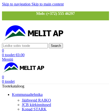
Skip to navigation
Skip to main content
Mob: (+372) 555 46297
Search
0
0
toodet
€
0.00
Menüü
0
0
toodet
Tootekataloog
Kommunaaltehnika
Jääfreesid RAIKO
JCB kiirkinnitused
Kopad STARK