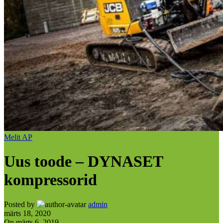
Melit AP
Uus toode – DYNASET
kompressorid
Posted by
admin
märts 18, 2020
On märts 6, 2019