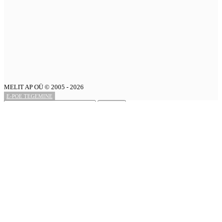
MELIT AP OÜ © 2005 - 2026
E-POE TEGEMINE
Search
Menüü
Categories
Kommunaaltehnika
Metsatehnika
Ehitustehnika
Hüdrojaamad R-POWER
Kütusemahutid
ECO umbrohutõrje
Haagised
Varuosad