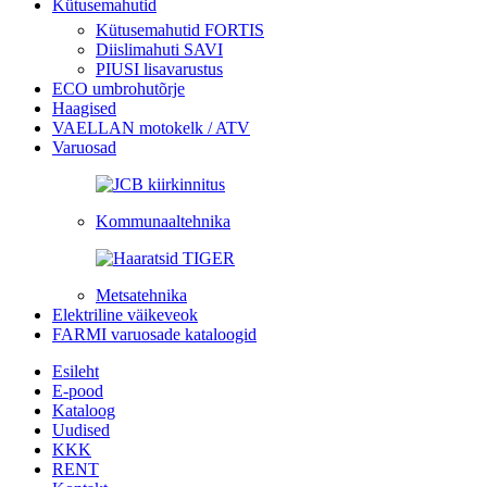
Kütusemahutid
Kütusemahutid FORTIS
Diislimahuti SAVI
PIUSI lisavarustus
ECO umbrohutõrje
Haagised
VAELLAN motokelk / ATV
Varuosad
Kommunaaltehnika
Metsatehnika
Elektriline väikeveok
FARMI varuosade kataloogid
Esileht
E-pood
Kataloog
Uudised
KKK
RENT