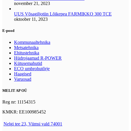
november 21, 2023
UUS Võsagiljotiin Lõikepea FARMIKKO 300 TCE
oktoober 11, 2023
E-pood
Kommunaaltehnika
Metsatehnika
Ehitustehnika
Hüdrojaamad R-POWER
Kütusemahutid
ECO umbrohutõrje
Haagised
Varuosad
MELIT AP OÜ
Reg nr: 11154315
KMKR: EE100985452
Nelgi tee 23, Viimsi vald 74001