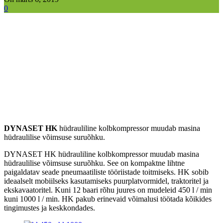
0
DYNASET HK
hüdrauliline kolbkompressor muudab masina
hüdraulilise võimsuse suruõhku.
DYNASET HK hüdrauliline kolbkompressor muudab masina
hüdraulilise võimsuse suruõhku. See on kompaktne lihtne
paigaldatav seade pneumaatiliste tööriistade toitmiseks. HK sobib
ideaalselt mobiilseks kasutamiseks puurplatvormidel, traktoritel ja
ekskavaatoritel. Kuni 12 baari rõhu juures on mudeleid 450 l / min
kuni 1000 l / min. HK pakub erinevaid võimalusi töötada kõikides
tingimustes ja keskkondades.